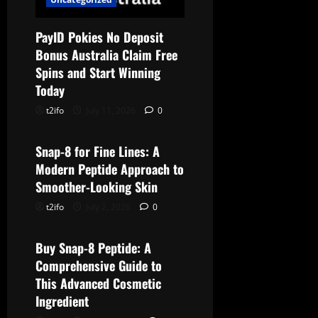
PayID Pokies No Deposit
Bonus Australia Claim Free
Spins and Start Winning
Today
t2ifo
July 11, 2026
0
Uncategorized
Snap-8 for Fine Lines: A
Modern Peptide Approach to
Smoother-Looking Skin
t2ifo
July 2, 2026
0
Uncategorized
Buy Snap-8 Peptide: A
Comprehensive Guide to
This Advanced Cosmetic
Ingredient