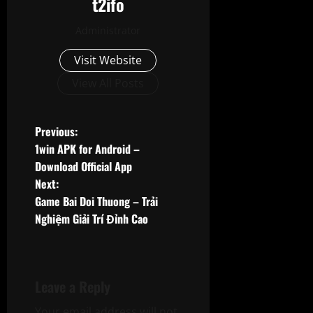
t2ifo
Administrator
Visit Website
View All Posts
P
Previous:
1win APK for Android –
o
Download Official App
Next:
s
Game Bai Doi Thuong – Trải
t
Nghiệm Giải Trí Đỉnh Cao
n
a
Leave a Reply
v
Your email address will not