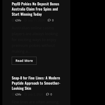
PayID Pokies No Deposit Bonus
Australia Claim Free Spins and
Start Winning Today
t2ifo
July 11, 2026
0
Australian online casino
players are always looking
for exciting ways to enjoy
premium pokies without
making a...
Read
Read More
more
Uncategorized
about
PayID
Pokies
No
Snap-8 for Fine Lines: A Modern
Deposit
Peptide Approach to Smoother-
Bonus
Australia
Looking Skin
Claim
Free
t2ifo
July 2, 2026
0
Spins
and
Fine lines are often among
Start