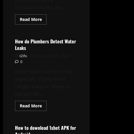
platform offers a
서
더
comprehensive suite...
안
전
하
Read
Read More
게
more
Uncategorized
지
about
내
1win
는
APK
방
for
How do Plumbers Detect Water
법
Android
Leaks
알
–
아
Download
보
t2ifo
November 21, 2024
Official
기
App
0
Water leaks can be costly,
especially if they aren’t
caught early on. Keep an
eye out for...
Read
Read More
more
Uncategorized
about
How
do
Plumbers
How to download 1xbet APK for
Detect