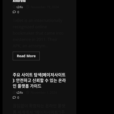
Android
Water
Leaks
t2ifo
November 19, 2024
0
1xBet is an internationally
recognized online
bookmaker that came into
existence in 2011. Their
APK, an acronym...
Read
Read More
more
Uncategorized
about
How
to
download
주요 사이트 탐색(메이저사이트
1xbet
): 안전하고 신뢰할 수 있는 온라
APK
for
인 플랫폼 가이드
Android
t2ifo
November 1, 2024
0
끊임없이 확장되는 온라인 플랫
폼 세계에서 “메이저사이트”(주